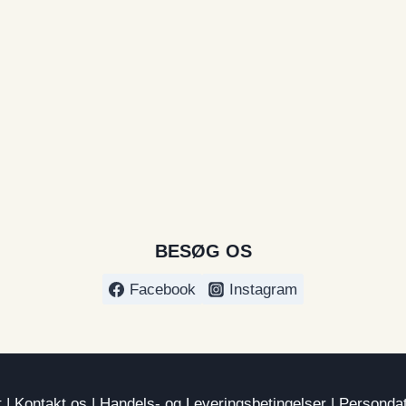
BESØG OS
Facebook
Instagram
t
|
Kontakt os
|
Handels- og Leveringsbetingelser
|
Persondat