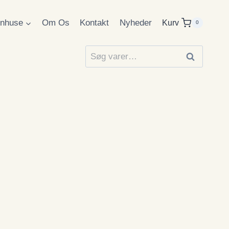
inhuse
Om Os
Kontakt
Nyheder
Kurv
0
Søg
Søg
efter: