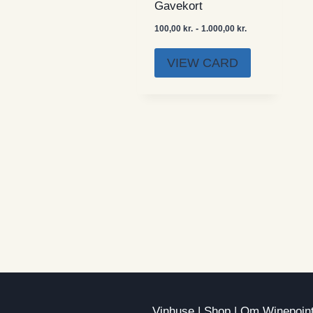
Gavekort
-
100,00
kr.
1.000,00
kr.
VIEW CARD
Vinhuse
|
Shop
|
Om Winepoin