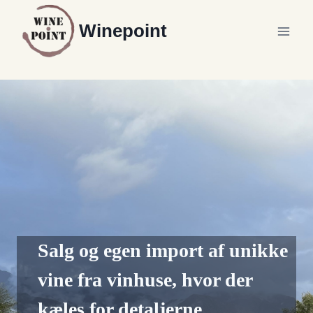
Fortsæt
Winepoint
til
indhold
Salg og egen import af unikke
vine fra vinhuse, hvor der
kæles for detaljerne