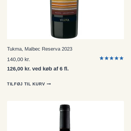
Tukma, Malbec Reserva 2023
140,00
kr.
Bedømt
1
126,00 kr. ved køb af 6 fl.
som
5.00
ud af 5
baseret på
TILFØJ TIL KURV
kundebedø
mmelse