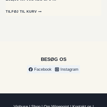
som
5.00
ud af 5
baseret på
TILFØJ TIL KURV
kundebedø
mmelse
BESØG OS
Facebook
Instagram
Vinhuse
|
Shop
|
Om Winepoint
|
Kontakt os
|