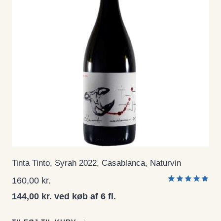
Tinta Tinto, Syrah 2022, Casablanca, Naturvin
160,00
kr.
Bedømt
2
144,00 kr. ved køb af 6 fl.
som
5.00
ud af 5
baseret på