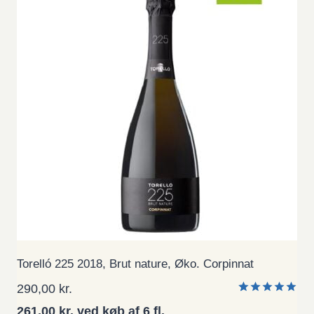
Torelló 225 2018, Brut nature, Øko. Corpinnat
290,00
kr.
Bedømt
1
261,00 kr. ved køb af 6 fl.