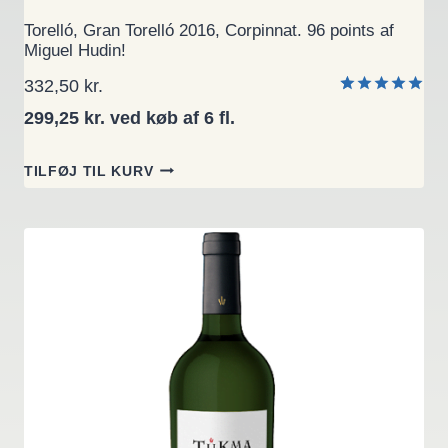
Torelló, Gran Torelló 2016, Corpinnat. 96 points af
Miguel Hudin!
332,50
kr.
Bedømt
1
299,25 kr. ved køb af 6 fl.
som
5.00
ud af 5
baseret på
TILFØJ TIL KURV
kundebedø
mmelse