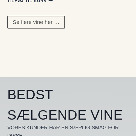
TILFØJ TIL KURV
kundebedø
mmelser
Se flere vine her …
BEDST
SÆLGENDE VINE
VORES KUNDER HAR EN SÆRLIG SMAG FOR
DISSE: