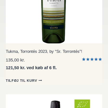
Tukma, Torrontés 2023, by “Sr. Torrontés”!
135,00
kr.
Bedømt
1
121,50 kr. ved køb af 6 fl.
som
5.00
ud af 5
baseret på
TILFØJ TIL KURV
kundebedø
mmelse