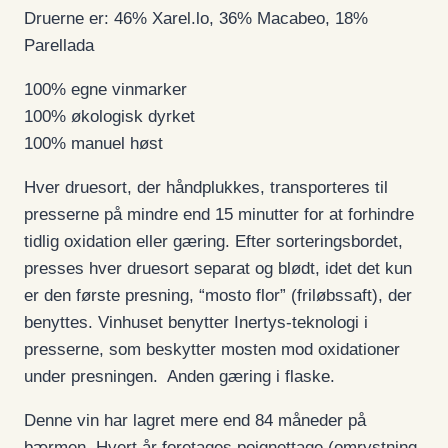
Druerne er: 46% Xarel.lo, 36% Macabeo, 18%
Parellada
100% egne vinmarker
100% økologisk dyrket
100% manuel høst
Hver druesort, der håndplukkes, transporteres til
presserne på mindre end 15 minutter for at forhindre
tidlig oxidation eller gæring. Efter sorteringsbordet,
presses hver druesort separat og blødt, idet det kun
er den første presning, “mosto flor” (friløbssaft), der
benyttes. Vinhuset benytter Inertys-teknologi i
presserne, som beskytter mosten mod oxidationer
under presningen. Anden gæring i flaske.
Denne vin har lagret mere end 84 måneder på
bærmen. Hvert år foretages poignettage (omrystning