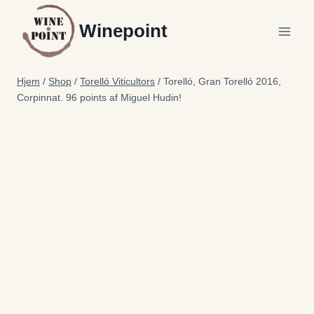
Fortsæt
Winepoint
til
indhold
Hjem
/
Shop
/
Torelló Viticultors
/
Torelló, Gran Torelló 2016,
Corpinnat. 96 points af Miguel Hudin!