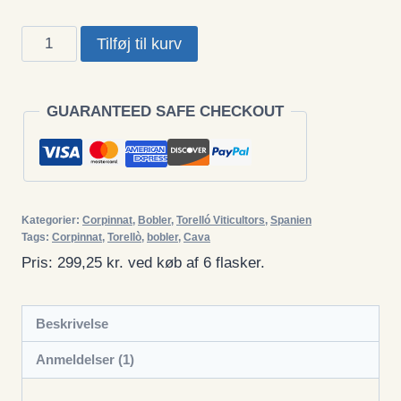
Torelló,
Tilføj til kurv
Gran
Torelló
2016,
GUARANTEED SAFE CHECKOUT
Corpinnat.
96
points
af
Kategorier:
Corpinnat
,
Bobler
,
Torelló Viticultors
,
Spanien
Miguel
Tags:
Corpinnat
,
Torellò
,
bobler
,
Cava
Hudin!
Pris: 299,25 kr. ved køb af 6 flasker.
antal
Beskrivelse
Anmeldelser (1)