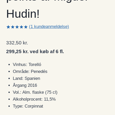
Hudin!
(
1
kundeanmeldelse)
Bedømt
1
som
5.00
ud af 5
332,50
kr.
baseret på
kundebedømmelse
299,25 kr. ved køb af 6 fl.
Vinhus: Torelló
Område: Penedés
Land: Spanien
Årgang 2016
Vol.: Alm. flaske (75 cl)
Alkoholprocent: 11,5%
Type: Corpinnat