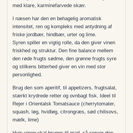
med klare, karminefarvede skær.
I næsen har den en behagelig aromatisk
intensitet, ren og kompleks med antydning af
friske jordbær, hindbær, urter og lime.
Syren spiller en vigtig rolle, da den giver vinen
friskhed og struktur. Den fine balance mellem
den røde frugts sødme, den grønne frugts syre
og stilkens bitterhed giver en vin med stor
personlighed.
Brug den som aperitif, til appetizers, frugtsalat,
stærkt krydrede retter og ovnbagt fisk. Ideel til
Rejer i Orientalsk Tomatsauce (cherrytomater,
squash, løg, hvidløg, citrongræs, sød chilisovs,
mælk, lime)
Hvis vinen skal bruges til mad, så server den