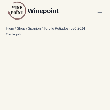
Fortsæt
Winepoint
til
indhold
Hjem
/
Shop
/
Spanien
/
Torelló Petjades rosé 2024 –
Økologisk