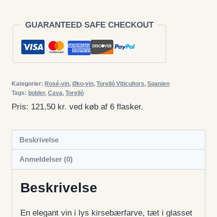
rosé
2024
GUARANTEED SAFE CHECKOUT
-
Økologisk
antal
Kategorier:
Rosé-vin
,
Øko-vin
,
Torelló Viticultors
,
Spanien
Tags:
bobler
,
Cava
,
Torellò
Pris: 121,50 kr. ved køb af 6 flasker.
Beskrivelse
Anmeldelser (0)
Beskrivelse
En elegant vin i lys kirsebærfarve, tæt i glasset