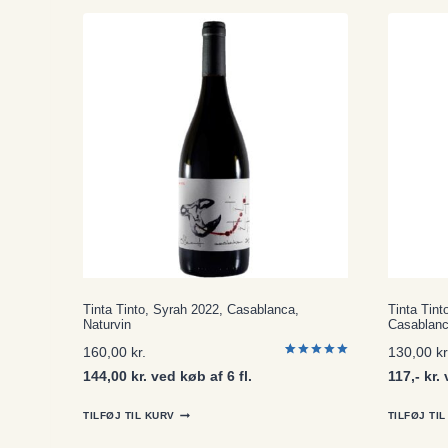
Tinta Tinto, Syrah 2022, Casablanca,
Tinta Tint
Naturvin
Casablanc
160,00
kr.
130,00
kr
Bedømt
2
144,00 kr. ved køb af 6 fl.
117,- kr. 
som
5.00
ud af 5
baseret på
kundebedø
TILFØJ TIL KURV
TILFØJ TI
mmelser