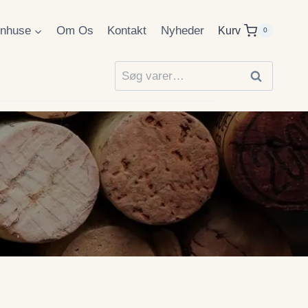
inhuse
Om Os
Kontakt
Nyheder
Kurv
0
Søg
Søg
efter: