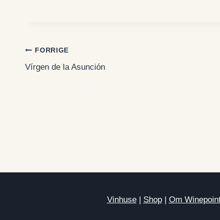
Indlægsnavigation
FORRIGE
Vírgen de la Asunción
Vinhuse
|
Shop
|
Om Winepoin