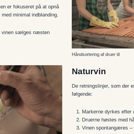
ien er fokuseret på at opnå
es med minimal indblanding.
og vinen sælges næsten
Håndsortering af druer til
Naturvin
De retningslinjer, som der e
følgende:
Markerne dyrkes efter ø
Druerne høstes med hå
Vinen spontangæres – de