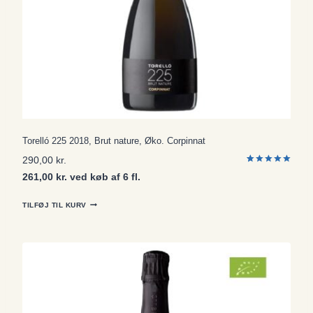
Torelló 225 2018, Brut nature, Øko. Corpinnat
290,00
kr.
Bedømt
1
261,00 kr. ved køb af 6 fl.
som
5.00
ud af 5
baseret på
kundebedø
TILFØJ TIL KURV
mmelse