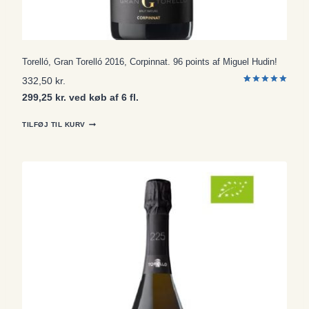
Torelló, Gran Torelló 2016, Corpinnat. 96 points af Miguel Hudin!
332,50
kr.
Bedømt
1
299,25 kr. ved køb af 6 fl.
som
5.00
ud af 5
baseret på
kundebedø
TILFØJ TIL KURV
mmelse