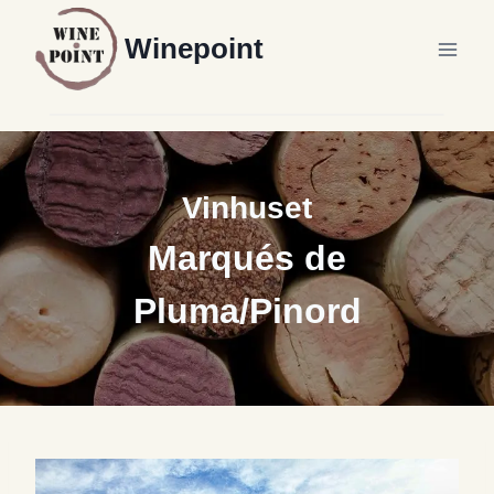
Fortsæt
Winepoint
til
indhold
Vinhuset
Marqués de
Pluma/Pinord