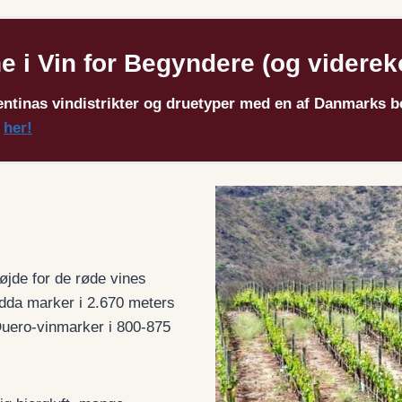
ne i Vin for Begyndere (og videre
entinas vindistrikter og druetyper med en af Danmarks b
a
her!
øjde for de røde vines
dda marker i 2.670 meters
Duero-vinmarker i 800-875