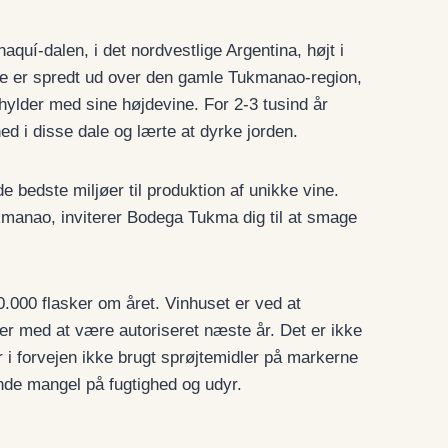
quí-dalen, i det nordvestlige Argentina, højt i
e er spredt ud over den gamle Tukmanao-region,
ylder med sine højdevine. For 2-3 tusind år
ed i disse dale og lærte at dyrke jorden.
de bedste miljøer til produktion af unikke vine.
kmanao, inviterer Bodega Tukma dig til at smage
0.000 flasker om året. Vinhuset er ved at
er med at være autoriseret næste år. Det er ikke
r i forvejen ikke brugt sprøjtemidler på markerne
nde mangel på fugtighed og udyr.