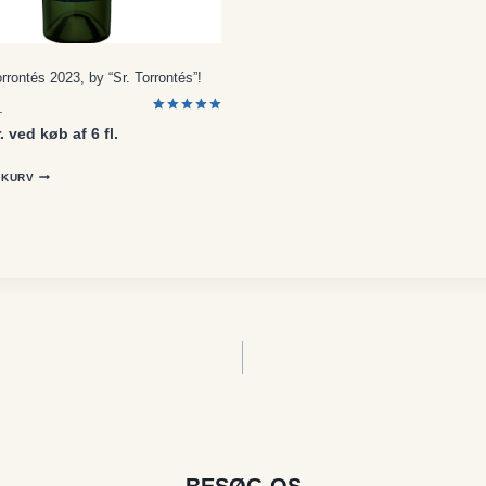
rontés 2023, by “Sr. Torrontés”!
.
Bedømt
1
. ved køb af 6 fl.
som
5.00
ud af 5
baseret på
kundebedø
L KURV
mmelse