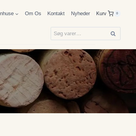
inhuse
Om Os
Kontakt
Nyheder
Kurv
0
Søg
Søg
efter: