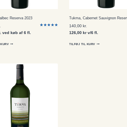
lbec Reserva 2023
Tukma, Cabernet Sauvignon Reser
.
140,00
kr.
Bedømt
1
. ved køb af 6 fl.
126,00 kr v/6 fl.
som
5.00
ud af 5
baseret på
kundebedø
L KURV
TILFØJ TIL KURV
mmelse