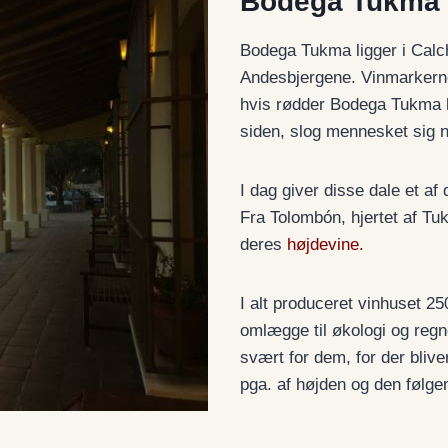
Bodega Tukma
Bodega Tukma ligger i Calcha
Andesbjergene. Vinmarkern
hvis rødder Bodega Tukma h
siden, slog mennesket sig n
I dag giver disse dale et af 
Fra Tolombón, hjertet af Tu
deres
højdevine.
I alt produceret vinhuset 25
omlægge til økologi og regn
svært for dem, for der blive
pga. af højden og den følge