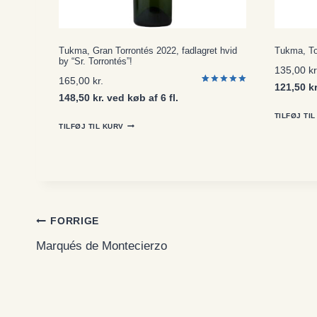
Tukma, Gran Torrontés 2022, fadlagret hvid
Tukma, Tor
by “Sr. Torrontés”!
135,00
kr
165,00
kr.
121,50 kr
Bedømt
1
148,50 kr. ved køb af 6 fl.
som
5.00
ud af 5
TILFØJ TI
baseret på
kundebedø
TILFØJ TIL KURV
mmelse
Indlægsnavigation
FORRIGE
Marqués de Montecierzo