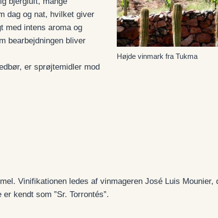
lig bjergluft, mange
m dag og nat, hvilket giver
gt med intens aroma og
m bearbejdningen bliver
Højde vinmark fra Tukma
dbør, er sprøjtemidler mod
el. Vinifikationen ledes af vinmageren José Luis Mounier, de
e er kendt som ”Sr. Torrontés”.