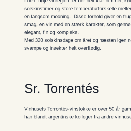
I den “høje vinregion” er der helt klar himmel, kø
solskinstimer og store temperaturforskelle melle
en langsom modning. Disse forhold giver en fru
smag, en vin med en stærk karakter, som genne
elegant, fin og kompleks.
Med 320 solskinsdage om året og næsten igen ne
svampe og insekter helt overflødig.
Sr. Torrentés
Vinhusets Torrontés-vinstokke er over 50 år gamm
han blandt argentinske kolleger fra andre vinhus