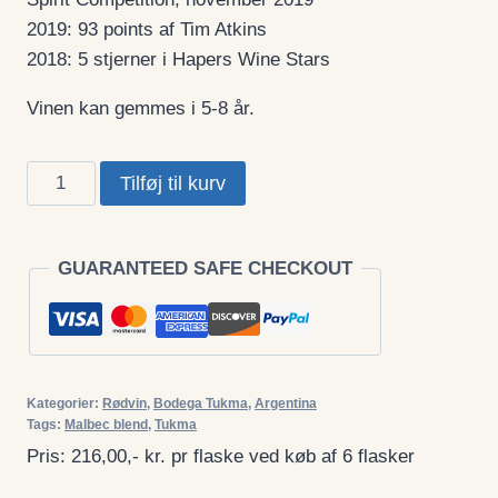
2019: 93 points af Tim Atkins
2018: 5 stjerner i Hapers Wine Stars
Vinen kan gemmes i 5-8 år.
Tukma,
Tilføj til kurv
Gran
Corte
2020,
GUARANTEED SAFE CHECKOUT
Malbec
blend,
"Best
Wine
Kategorier:
Rødvin
,
Bodega Tukma
,
Argentina
From
Tags:
Malbec blend
,
Tukma
Argentina"
Pris: 216,00,- kr. pr flaske ved køb af 6 flasker
i