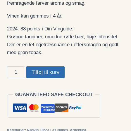
fremragende farver aroma og smag.
Vinen kan gemmes i 4 år.
2024: 88 points i Din Vinguide:
Grønne tanniner, umodne røde bær, høje intensitet.
Der er en let egetræsnuance i eftersmagen og godt
med grøn tobak.
Las
Tilføj til kurv
Nubes,
Malbec
2025,
GUARANTEED SAFE CHECKOUT
Salta,
Argentina
antal
Kategorier:
Rødvin
,
Finca Las Nubes
,
Argentina