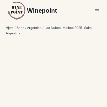
Fortsæt
Winepoint
til
indhold
Hjem
/
Shop
/
Argentina
/
Las Nubes, Malbec 2025, Salta,
Argentina