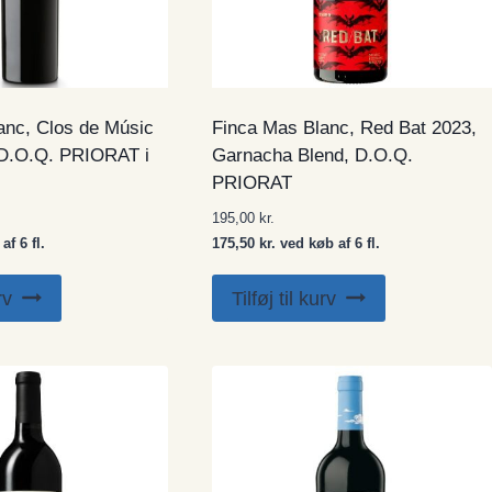
anc, Clos de Músic
Finca Mas Blanc, Red Bat 2023,
 D.O.Q. PRIORAT i
Garnacha Blend, D.O.Q.
PRIORAT
195,00
kr.
af 6 fl.
175,50 kr. ved køb af 6 fl.
rv
Tilføj til kurv