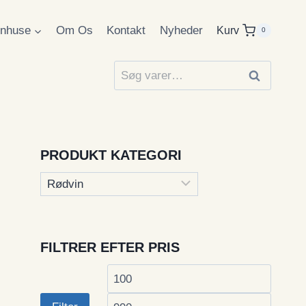
inhuse
Om Os
Kontakt
Nyheder
Kurv
0
Søg
Søg
efter:
PRODUKT KATEGORI
FILTRER EFTER PRIS
Mindste
Højest
pris
pris