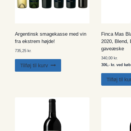
Argentinsk smagekasse med vin
Finca Mas Bl
fra ekstrem højde!
2020, Blend,
gaveæske
735,25
kr.
340,00
kr.
Tilføj til kurv
306,- kr. ved køb 
Tilføj til ku