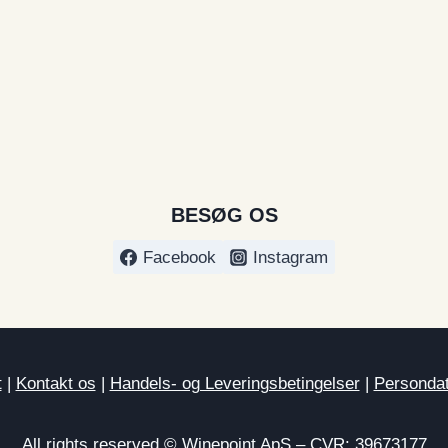
BESØG OS
Facebook
Instagram
t
|
Kontakt os
|
Handels- og Leveringsbetingelser
|
Persondat
All rights reserved © Winepoint ApS – CVR: 39673177