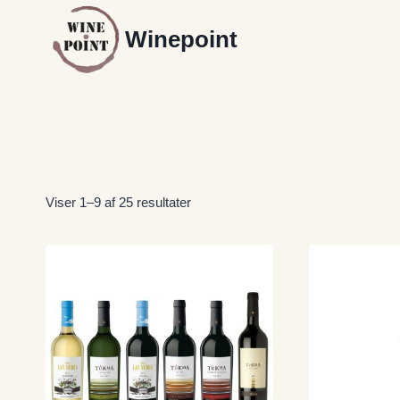
Fortsæt
Winepoint
til
indhold
Viser 1–9 af 25 resultater