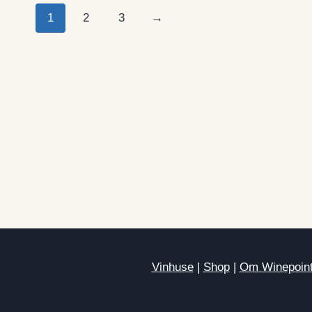
1
2
3
→
Vinhuse
|
Shop
|
Om Winepoin