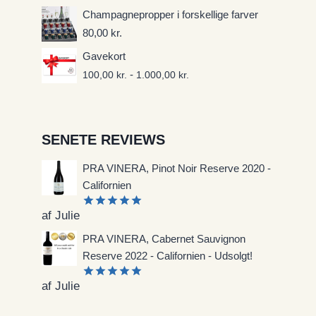
Champagnepropper i forskellige farver
80,00
kr.
Gavekort
-
100,00
kr.
1.000,00
kr.
SENETE REVIEWS
PRA VINERA, Pinot Noir Reserve 2020 -
Californien
af Julie
Vurderet
5
ud af 5
PRA VINERA, Cabernet Sauvignon
Reserve 2022 - Californien - Udsolgt!
af Julie
Vurderet
5
ud af 5