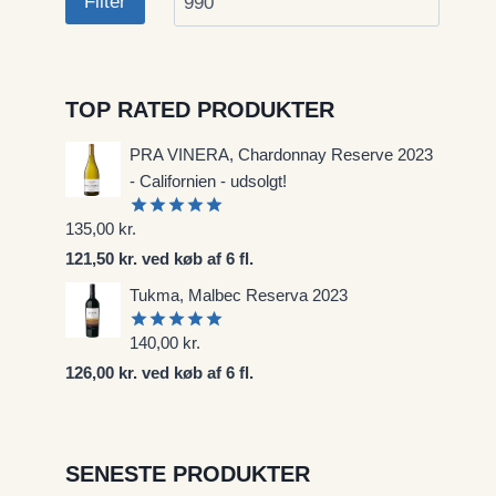
Filter
TOP RATED PRODUKTER
PRA VINERA, Chardonnay Reserve 2023
- Californien - udsolgt!
135,00
kr.
Vurderet
5.00
ud af
121,50 kr. ved køb af 6 fl.
5
Tukma, Malbec Reserva 2023
140,00
kr.
Vurderet
5.00
ud af
126,00 kr. ved køb af 6 fl.
5
SENESTE PRODUKTER