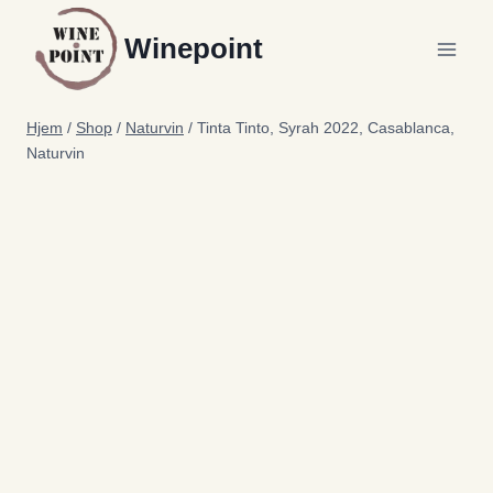
Fortsæt
Winepoint
til
indhold
Hjem
/
Shop
/
Naturvin
/
Tinta Tinto, Syrah 2022, Casablanca,
Naturvin