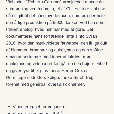
Vinbladet: “Roberto Carrancá arbejdede i mange år
som ønolog ved Indomita, et af Chiles store vinhuse,
så i tilgift til det håndlavede touch, som præger hele
den årlige produktion på 8.000 flasker, ved han som
trænet ønolog, hvad han har med at gøre. Det
dokumenterer hans forførende Tinta Tinto Syrah
2016, hvor den mørkviolette farvetone, den liflige duft
af blommer, brombær og eukalyptus og den saftige
smag af sorte bær med toner af lakrids, mørk
chokolade og veldoseret fad går op i en højere enhed
og giver lyst til et glas mere. Her er Crozes-
Hermitage-distriktets kølige, friske Syrah-frugt
forenet med generøs, oversøisk charme”.
Vinen er egnet for veganere.
Vinen kan gemmes i 6-8 år.