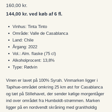
som
5.00
ud af 5
160,00
kr.
baseret på
kundebedømmelser
144,00 kr. ved køb af 6 fl.
Vinhus: Tinta Tinto
Område: Valle de Casablanca
Land: Chile
Årgang: 2022
Vol.: Alm. flaske (75 cl)
Alkoholprocent: 13,8%
Type: Rødvin
Vinen er lavet på 100% Syrah. Vinmarken ligger i
Tapihue-området omkring 25 km øst for Casablanca
og tæt på Stillehavet, der sender kølige morgentåger
ind over området fra Humboldt-strømmen. Marken
ligger på en nordvendt skråning med granitholdig