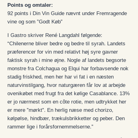
Points og omtaler:
92 points i Din Vin Guide nævnt under Fremragende
vine og som ”Godt Køb”
I Gastro skriver René Langdahl følgende:
“Chilenerne bliver bedre og bedre til syrah. Landets
præferencer for vin med relativt høj syre gavner
faktisk syrah i mine øjne. Nogle af landets begsorte
monstre fra Colchagua og Elqui har forbavsende nok
stadig friskhed, men her har vi fat i en næsten
naturvinstilgang, hvor naturgæren får lov at arbejde
ovenikøbet med frugt fra det kølige Casablance. 13%
er jo nærmest som en côte rotie, men udtrykket her
er mere ”mørkt”. En herlig næse med chorizo,
kølpølse, hindbær, trækulsbrikketter og peber. Den
rammer lige i forårsfornemmelserne.”