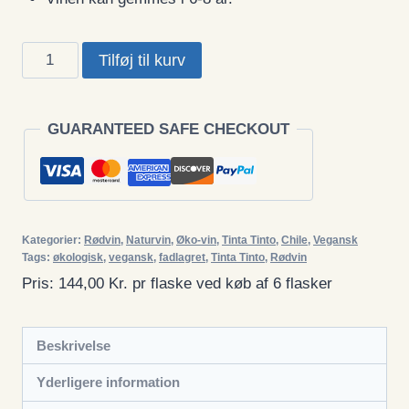
Tinta
Tilføj til kurv
Tinto,
Syrah
2022,
GUARANTEED SAFE CHECKOUT
Casablanca,
Naturvin
antal
Kategorier:
Rødvin
,
Naturvin
,
Øko-vin
,
Tinta Tinto
,
Chile
,
Vegansk
Tags:
økologisk
,
vegansk
,
fadlagret
,
Tinta Tinto
,
Rødvin
Pris: 144,00 Kr. pr flaske ved køb af 6 flasker
Beskrivelse
Yderligere information