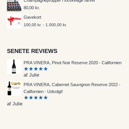
Champagnepropper i forskellige farver
80,00
kr.
Gavekort
-
100,00
kr.
1.000,00
kr.
SENETE REVIEWS
PRA VINERA, Pinot Noir Reserve 2020 - Californien
af Julie
Vurderet
5
ud af 5
PRA VINERA, Cabernet Sauvignon Reserve 2022 -
Californien - Udsolgt!
af Julie
Vurderet
5
ud af 5