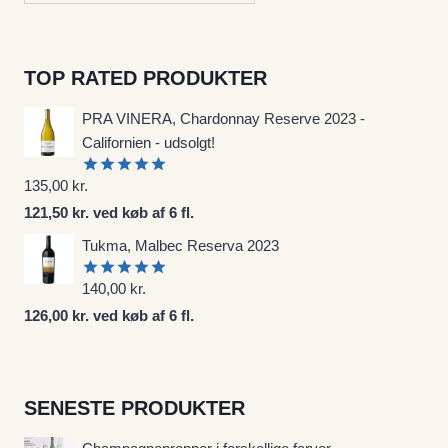
TOP RATED PRODUKTER
PRA VINERA, Chardonnay Reserve 2023 -
Californien - udsolgt!
135,00
kr.
Vurderet
5.00
ud af
121,50 kr. ved køb af 6 fl.
5
Tukma, Malbec Reserva 2023
140,00
kr.
Vurderet
5.00
ud af
126,00 kr. ved køb af 6 fl.
5
SENESTE PRODUKTER