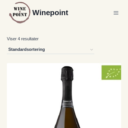
Fortsæt
Winepoint
til
indhold
Viser 4 resultater