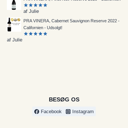
af Julie
Vurderet
5
ud af 5
PRA VINERA, Cabernet Sauvignon Reserve 2022 -
Californien - Udsolgt!
af Julie
Vurderet
5
ud af 5
BESØG OS
Facebook
Instagram