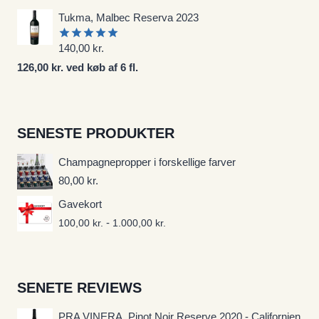
5
Tukma, Malbec Reserva 2023
140,00
kr.
Vurderet
5.00
ud af
126,00 kr. ved køb af 6 fl.
5
SENESTE PRODUKTER
Champagnepropper i forskellige farver
80,00
kr.
Gavekort
-
100,00
kr.
1.000,00
kr.
SENETE REVIEWS
PRA VINERA, Pinot Noir Reserve 2020 - Californien