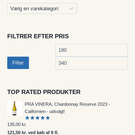
FILTRER EFTER PRIS
Mindste
Høj
pris
pri
Filter
TOP RATED PRODUKTER
PRA VINERA, Chardonnay Reserve 2023 -
Californien - udsolgt!
135,00
kr.
Vurderet
5.00
ud af
121,50 kr. ved køb af 6 fl.