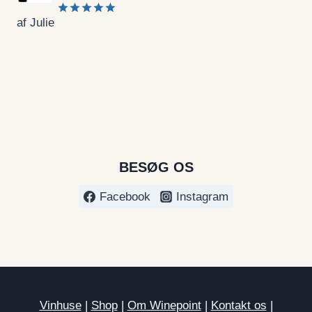
af Julie
Vurderet
5
ud af 5
BESØG OS
Facebook
Instagram
Vinhuse
|
Shop
|
Om Winepoint
|
Kontakt os
|