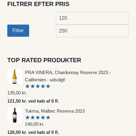
FILTRER EFTER PRIS
Mindste
Høj
pris
pri
Filter
TOP RATED PRODUKTER
PRA VINERA, Chardonnay Reserve 2023 -
Californien - udsolgt!
135,00
kr.
Vurderet
5.00
ud af
121,50 kr. ved køb af 6 fl.
5
Tukma, Malbec Reserva 2023
140,00
kr.
Vurderet
5.00
ud af
126,00 kr. ved køb af 6 fl.
5