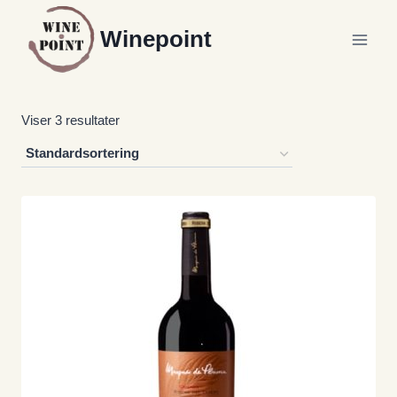
Fortsæt
Winepoint
til
indhold
Viser 3 resultater