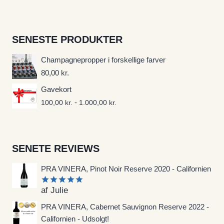
SENESTE PRODUKTER
Champagnepropper i forskellige farver
80,00
kr.
Gavekort
-
100,00
kr.
1.000,00
kr.
SENETE REVIEWS
PRA VINERA, Pinot Noir Reserve 2020 - Californien
af Julie
Vurderet
5
ud af 5
PRA VINERA, Cabernet Sauvignon Reserve 2022 -
Californien - Udsolgt!