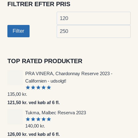
FILTRER EFTER PRIS
Mindste
Høj
pris
pri
Filter
TOP RATED PRODUKTER
PRA VINERA, Chardonnay Reserve 2023 -
Californien - udsolgt!
135,00
kr.
Vurderet
5.00
ud af
121,50 kr. ved køb af 6 fl.
5
Tukma, Malbec Reserva 2023
140,00
kr.
Vurderet
5.00
ud af
126,00 kr. ved køb af 6 fl.
5