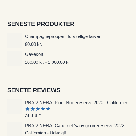
SENESTE PRODUKTER
Champagnepropper i forskellige farver
80,00
kr.
Gavekort
-
100,00
kr.
1.000,00
kr.
SENETE REVIEWS
PRA VINERA, Pinot Noir Reserve 2020 - Californien
af Julie
Vurderet
5
ud af 5
PRA VINERA, Cabernet Sauvignon Reserve 2022 -
Californien - Udsolgt!