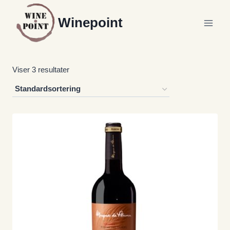
Fortsæt
Winepoint
til
indhold
Viser 3 resultater