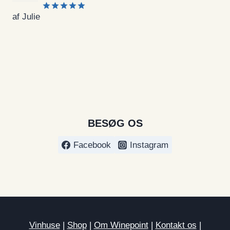
af Julie
Vurderet
5
ud af 5
BESØG OS
Facebook
Instagram
Vinhuse
|
Shop
|
Om Winepoint
|
Kontakt os
|