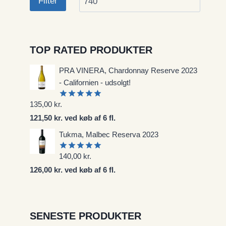
Filter
TOP RATED PRODUKTER
PRA VINERA, Chardonnay Reserve 2023
- Californien - udsolgt!
135,00
kr.
Vurderet
5.00
ud af
121,50 kr. ved køb af 6 fl.
5
Tukma, Malbec Reserva 2023
140,00
kr.
Vurderet
5.00
ud af
126,00 kr. ved køb af 6 fl.
5
SENESTE PRODUKTER