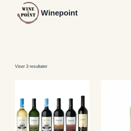
Fortsæt
Winepoint
til
indhold
Viser 3 resultater