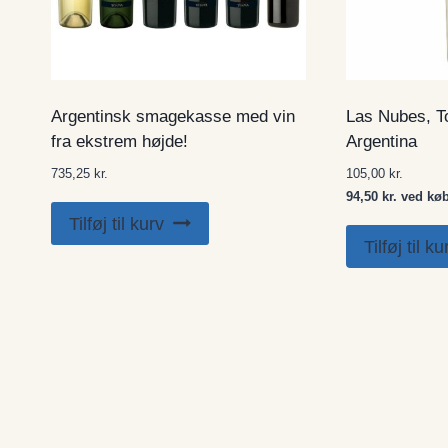
Argentinsk smagekasse med vin
Las Nubes, To
fra ekstrem højde!
Argentina
735,25
kr.
105,00
kr.
94,50 kr. ved køb 
Tilføj til kurv
Tilføj til ku