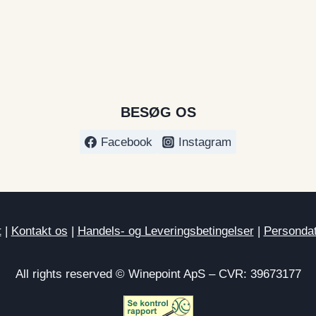
BESØG OS
Facebook
Instagram
t
|
Kontakt os
|
Handels- og Leveringsbetingelser
|
Persondat
All rights reserved © Winepoint ApS – CVR: 39673177