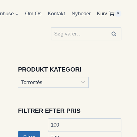
inhuse
Om Os
Kontakt
Nyheder
Kurv
0
Søg
Søg
efter:
PRODUKT KATEGORI
FILTRER EFTER PRIS
Mindste
Højest
pris
pris