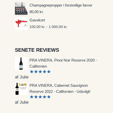
Champagnepropper i forskellige farver
80,00
kr.
Gavekort
-
100,00
kr.
1.000,00
kr.
SENETE REVIEWS
PRA VINERA, Pinot Noir Reserve 2020 -
Californien
af Julie
Vurderet
5
ud af 5
PRA VINERA, Cabernet Sauvignon
Reserve 2022 - Californien - Udsolgt!
af Julie
Vurderet
5
ud af 5