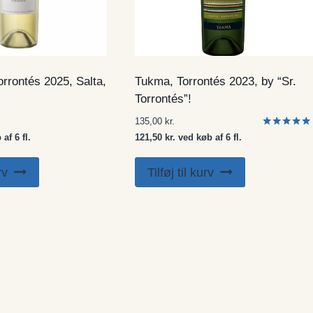
rrontés 2025, Salta,
Tukma, Torrontés 2023, by “Sr.
Torrontés”!
135,00
kr.
Vurderet
af 6 fl.
121,50 kr. ved køb af 6 fl.
5.00
ud af 5
rv
Tilføj til kurv