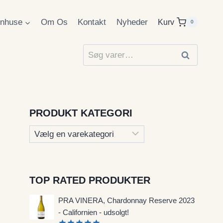
inhuse
Om Os
Kontakt
Nyheder
Kurv
0
Søg
Søg
efter:
PRODUKT KATEGORI
TOP RATED PRODUKTER
PRA VINERA, Chardonnay Reserve 2023
- Californien - udsolgt!