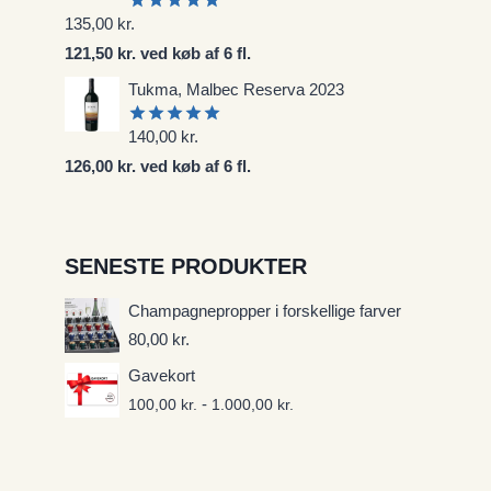
135,00
kr.
Vurderet
5.00
ud af
121,50 kr. ved køb af 6 fl.
5
Tukma, Malbec Reserva 2023
140,00
kr.
Vurderet
5.00
ud af
126,00 kr. ved køb af 6 fl.
5
SENESTE PRODUKTER
Champagnepropper i forskellige farver
80,00
kr.
Gavekort
-
100,00
kr.
1.000,00
kr.