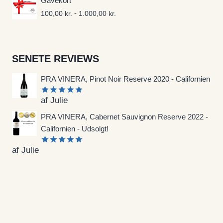
Gavekort
-
100,00
kr.
1.000,00
kr.
SENETE REVIEWS
PRA VINERA, Pinot Noir Reserve 2020 - Californien
af Julie
Vurderet
5
ud af 5
PRA VINERA, Cabernet Sauvignon Reserve 2022 -
Californien - Udsolgt!
af Julie
Vurderet
5
ud af 5