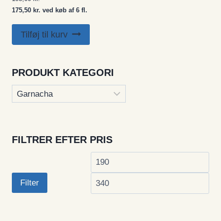
175,50 kr. ved køb af 6 fl.
Tilføj til kurv
PRODUKT KATEGORI
FILTRER EFTER PRIS
Mindste
Høj
pris
pri
Filter