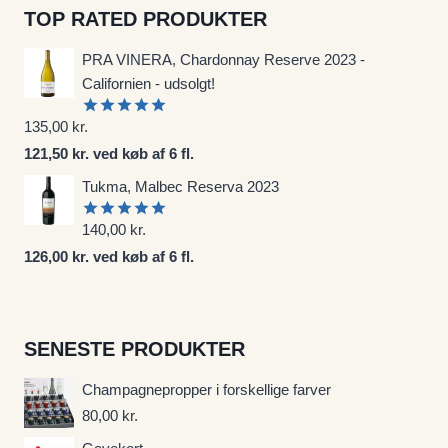
TOP RATED PRODUKTER
PRA VINERA, Chardonnay Reserve 2023 -
Californien - udsolgt!
135,00
kr.
Vurderet
5.00
ud af
121,50 kr. ved køb af 6 fl.
5
Tukma, Malbec Reserva 2023
140,00
kr.
Vurderet
5.00
ud af
126,00 kr. ved køb af 6 fl.
5
SENESTE PRODUKTER
Champagnepropper i forskellige farver
80,00
kr.