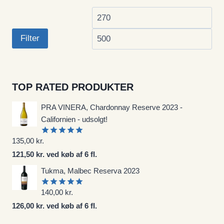
Mindste
Høj
pris
pri
Filter
TOP RATED PRODUKTER
PRA VINERA, Chardonnay Reserve 2023 -
Californien - udsolgt!
135,00
kr.
Vurderet
5.00
ud af
121,50 kr. ved køb af 6 fl.
5
Tukma, Malbec Reserva 2023
140,00
kr.
Vurderet
5.00
ud af
126,00 kr. ved køb af 6 fl.
5