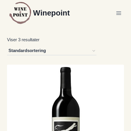
Fortsæt
Winepoint
til
indhold
Viser 3 resultater