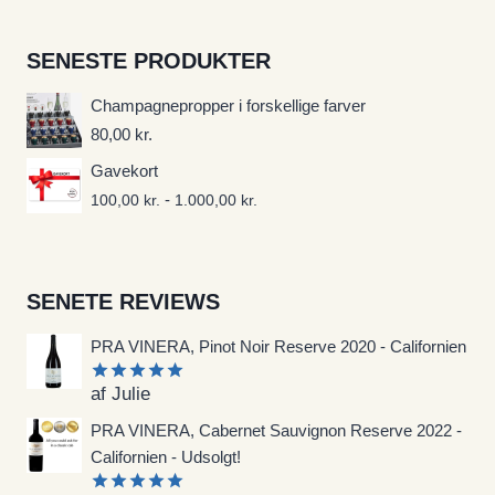
SENESTE PRODUKTER
Champagnepropper i forskellige farver
80,00
kr.
Gavekort
-
100,00
kr.
1.000,00
kr.
SENETE REVIEWS
PRA VINERA, Pinot Noir Reserve 2020 - Californien
af Julie
Vurderet
5
ud af 5
PRA VINERA, Cabernet Sauvignon Reserve 2022 -
Californien - Udsolgt!