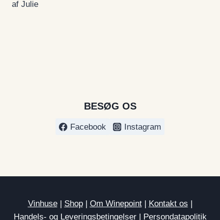
af Julie
Vurderet
5
ud af 5
BESØG OS
Facebook
Instagram
Vinhuse
|
Shop
|
Om Winepoint
|
Kontakt os
|
Handels- og Leveringsbetingelser
|
Persondatapolitik