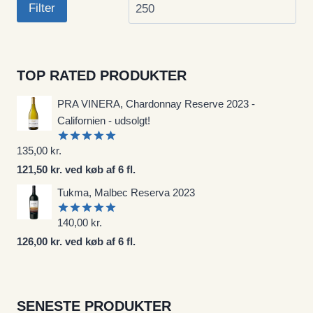
Filter
TOP RATED PRODUKTER
PRA VINERA, Chardonnay Reserve 2023 -
Californien - udsolgt!
135,00
kr.
Vurderet
5.00
ud af
121,50 kr. ved køb af 6 fl.
5
Tukma, Malbec Reserva 2023
140,00
kr.
Vurderet
5.00
ud af
126,00 kr. ved køb af 6 fl.
5
SENESTE PRODUKTER