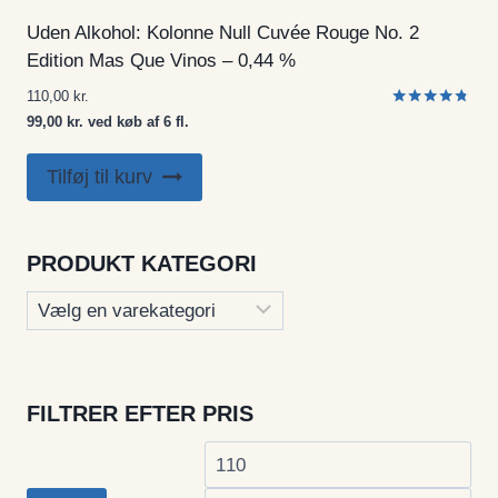
Uden Alkohol: Kolonne Null Cuvée Rouge No. 2
Edition Mas Que Vinos – 0,44 %
110,00
kr.
Vurderet
99,00 kr. ved køb af 6 fl.
4.67
ud af 5
Tilføj til kurv
PRODUKT KATEGORI
FILTRER EFTER PRIS
Mindste
Høj
pris
pri