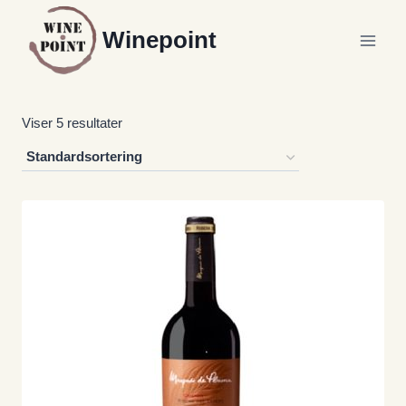
Fortsæt
Winepoint
til
indhold
Viser 5 resultater