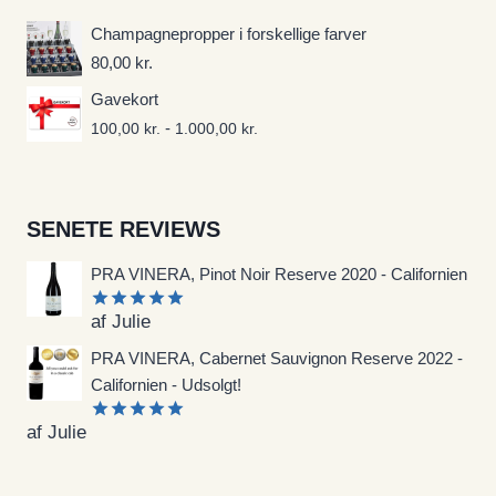
Champagnepropper i forskellige farver
80,00
kr.
Gavekort
-
100,00
kr.
1.000,00
kr.
SENETE REVIEWS
PRA VINERA, Pinot Noir Reserve 2020 - Californien
af Julie
Vurderet
5
ud af 5
PRA VINERA, Cabernet Sauvignon Reserve 2022 -
Californien - Udsolgt!
af Julie
Vurderet
5
ud af 5