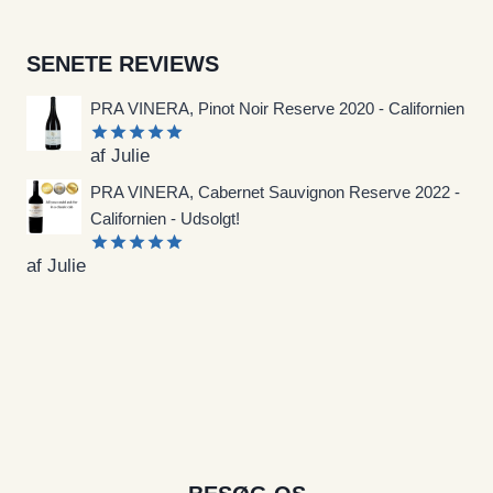
SENETE REVIEWS
PRA VINERA, Pinot Noir Reserve 2020 - Californien
af Julie
Vurderet
5
ud af 5
PRA VINERA, Cabernet Sauvignon Reserve 2022 -
Californien - Udsolgt!
af Julie
Vurderet
5
ud af 5