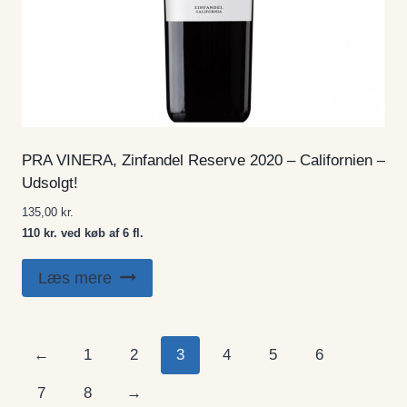
PRA VINERA, Zinfandel Reserve 2020 – Californien –
Udsolgt!
135,00
kr.
110 kr. ved køb af 6 fl.
Læs mere
←
1
2
3
4
5
6
7
8
→