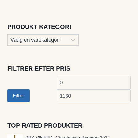
PRODUKT KATEGORI
FILTRER EFTER PRIS
Mindste
Høj
pris
pri
Filter
TOP RATED PRODUKTER
PRA VINERA, Chardonnay Reserve 2023 -