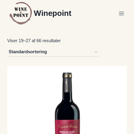
Fortsæt
Winepoint
til
indhold
Viser 19–27 af 66 resultater