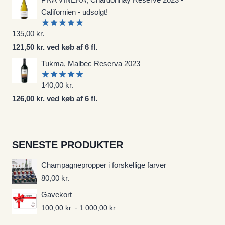
Californien - udsolgt!
135,00
kr.
Vurderet
5.00
ud af
121,50 kr. ved køb af 6 fl.
5
Tukma, Malbec Reserva 2023
140,00
kr.
Vurderet
5.00
ud af
126,00 kr. ved køb af 6 fl.
5
SENESTE PRODUKTER
Champagnepropper i forskellige farver
80,00
kr.
Gavekort
-
100,00
kr.
1.000,00
kr.