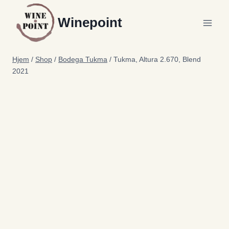
Fortsæt
Winepoint
til
indhold
Hjem
/
Shop
/
Bodega Tukma
/
Tukma, Altura 2.670, Blend
2021