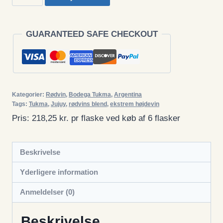
Altura
2.670,
Blend
GUARANTEED SAFE CHECKOUT
2021
antal
Kategorier:
Rødvin
,
Bodega Tukma
,
Argentina
Tags:
Tukma
,
Jujuy
,
rødvins blend
,
ekstrem højdevin
Pris: 218,25 kr. pr flaske ved køb af 6 flasker
Beskrivelse
Yderligere information
Anmeldelser (0)
Beskrivelse